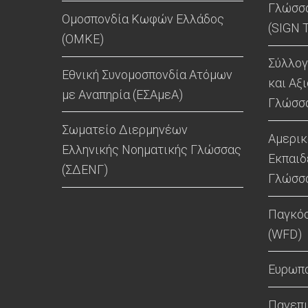
Γλώσσα
Ομοσπονδία Κωφών Ελλάδος
(SIGN 
(ΟΜΚΕ)
Σύλλο
Εθνική Συνομοσπονδία Ατόμων
και Αξ
με Αναπηρία (ΕΣΑμεΑ)
Γλώσσα
Σωματείο Διερμηνέων
Αμερικ
Ελληνικής Νοηματικής Γλώσσας
Εκπαιδ
(ΣΔΕΝΓ)
Γλώσσα
Παγκό
(WFD)
Ευρωπα
Πανεπι