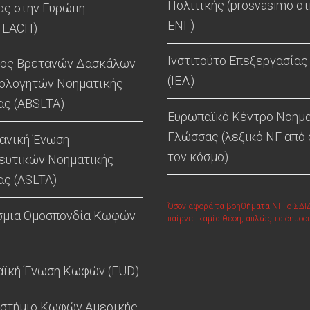
Πολιτικής (prosvasimo στ
ς στην Ευρώπη
ΕΝΓ)
TEACH)
Ινστιτούτο Επεξεργασίας
γος Βρετανών Δασκάλων
(ΙΕΛ)
ιολογητών Νοηματικής
ς (ABSLTA)
Ευρωπαϊκό Κέντρο Νοημ
Γλώσσας (λεξικό ΝΓ από
ανική Ένωση
τον κόσμο)
ευτικών Νοηματικής
ς (ASLTA)
Όσον αφορά τα βοηθήματα ΝΓ, ο ΣΔΙ
σμια Ομοσπονδία Κωφών
παίρνει καμία θέση, απλώς τα δημοσι
ϊκή Ένωση Κωφών (EUD)
στήμιο Κωφών Αμερικής