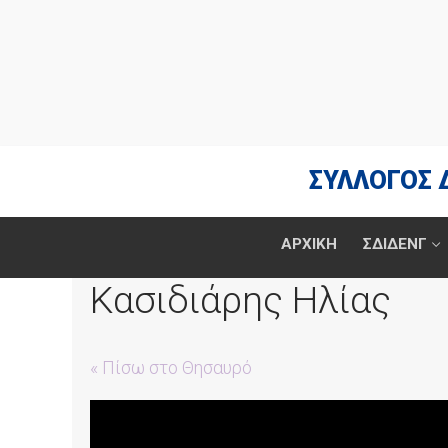
Μετάβαση
στο
περιεχόμενο
ΣΥΛΛΟΓΟΣ 
ΑΡΧΙΚΗ
ΣΔΙΔΕΝΓ
Κασιδιάρης Ηλίας
« Πίσω στο Θησαυρό