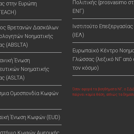
Πολιτικής (prosvasimo στ
ς στην Ευρώπη
ΕΝΓ)
TEACH)
Ινστιτούτο Επεξεργασίας
γος Βρετανών Δασκάλων
(ΙΕΛ)
ιολογητών Νοηματικής
ς (ABSLTA)
Ευρωπαϊκό Κέντρο Νοημ
Γλώσσας (λεξικό ΝΓ από
ανική Ένωση
τον κόσμο)
ευτικών Νοηματικής
ς (ASLTA)
Όσον αφορά τα βοηθήματα ΝΓ, ο ΣΔΙ
σμια Ομοσπονδία Κωφών
παίρνει καμία θέση, απλώς τα δημοσι
ϊκή Ένωση Κωφών (EUD)
στήμιο Κωφών Αμερικής