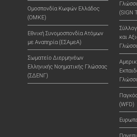
Γλώσσα
Ομοσπονδία Κωφών Ελλάδος
(SIGN 
(ΟΜΚΕ)
Σύλλο
Εθνική Συνομοσπονδία Ατόμων
και Αξ
με Αναπηρία (ΕΣΑμεΑ)
Γλώσσα
Σωματείο Διερμηνέων
Αμερικ
Ελληνικής Νοηματικής Γλώσσας
Εκπαιδ
(ΣΔΕΝΓ)
Γλώσσα
Παγκό
(WFD)
Ευρωπα
Πανεπι