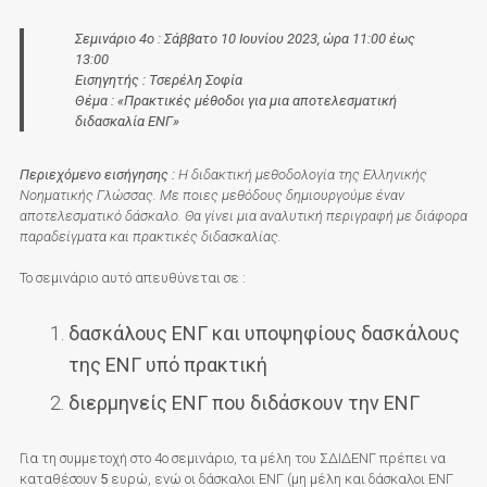
Σεμινάριο 4
ο
:
Σάββατο 10 Ιουνίου 2023, ώρα 1
1
:00 έως
1
3:00
Εισηγητής : Τσερέλη Σοφία
Θέμα : «Πρακτικές μέθοδοι για μια αποτελεσματική
διδασκαλία ΕΝΓ»
Περιεχόμενο εισήγησης :
Η διδακτική μεθοδολογία της Ελληνικής
Νοηματικής Γλώσσας. Με ποιες μεθόδους δημιουργούμε έναν
αποτελεσματικό δάσκαλο. Θα γίνει μια αναλυτική περιγραφή με διάφορα
παραδείγματα και πρακτικές διδασκαλίας.
Το σεμινάριο αυτό απευθύνεται σε :
δασκάλους ΕΝΓ και υποψηφίους δασκάλους
της ΕΝΓ υπό πρακτική
διερμηνείς ΕΝΓ που διδάσκουν την ΕΝΓ
Για τη συμμετοχή στο 4ο σεμινάριο, τα μέλη του ΣΔΙΔΕΝΓ πρέπει να
καταθέσουν
5
ευρώ, ενώ οι δάσκαλοι ΕΝΓ (μη μέλη και δάσκαλοι ΕΝΓ