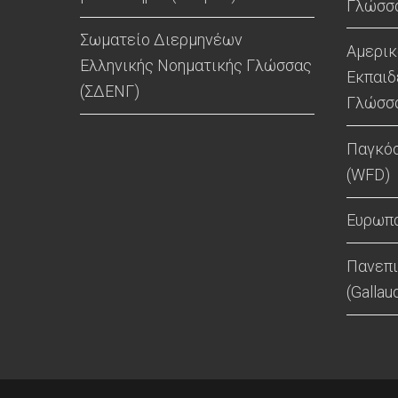
Γλώσσα
Σωματείο Διερμηνέων
Αμερικ
Ελληνικής Νοηματικής Γλώσσας
Εκπαιδ
(ΣΔΕΝΓ)
Γλώσσα
Παγκό
(WFD)
Ευρωπα
Πανεπι
(Gallau