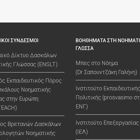
ΙΚΟΙ ΣΥΝΔΕΣΜΟΙ
ΒΟΗΘΗΜΑΤΑ ΣΤΗ ΝΟΗΜΑΤ
ΓΛΩΣΣΑ
ϊκό Δίκτυο Δασκάλων
Μπες στο Νόημα
ικής Γλώσσας (ENSLT)
(Dr Σαπουντζάκη Γαλήνη)
ός Εκπαιδευτικός Πόρος
Ινστιτούτο Εκπαιδευτική
σκάλους Νοηματικής
Πολιτικής (prosvasimo στ
ς στην Ευρώπη
ΕΝΓ)
TEACH)
Ινστιτούτο Επεξεργασίας
γος Βρετανών Δασκάλων
(ΙΕΛ)
ιολογητών Νοηματικής