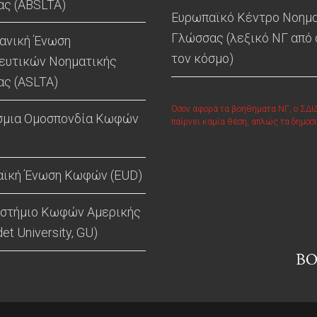
ς (ABSLTA)
Ευρωπαϊκό Κέντρο Νοημ
Γλώσσας (λεξικό ΝΓ από
ανική Ένωση
τον κόσμο)
ευτικών Νοηματικής
ς (ASLTA)
Όσον αφορά τα βοηθήματα ΝΓ, ο ΣΔΙ
σμια Ομοσπονδία Κωφών
παίρνει καμία θέση, απλώς τα δημοσι
ϊκή Ένωση Κωφών (EUD)
στήμιο Κωφών Αμερικής
det University, GU)